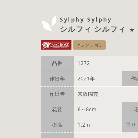
Sylphy Sylphy
シルフィ シルフィ
★
セレクション
品番
1272
作出年
2021年
作
作出者
京阪園芸
花径
6～8cm
樹高
1.2m
香り