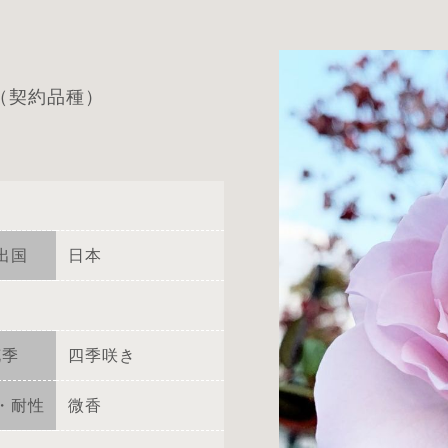
（契約品種）
出国
日本
花季
四季咲き
・耐性
微香