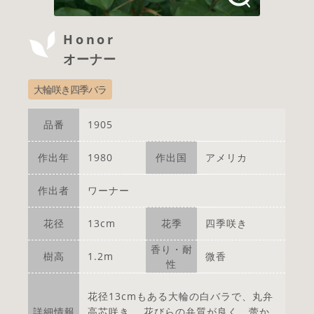
Honor
オーナー
大輪咲き四季バラ
品番
1905
作出年
1980
作出国
アメリカ
作出者
ワーナー
花径
13cm
花季
四季咲き
香り・耐
樹高
1.2m
微香
性
花径13cmもある大輪の白バラで、丸弁
詳細情報
高芯咲き。 花びらの弁質が良く、蕾か