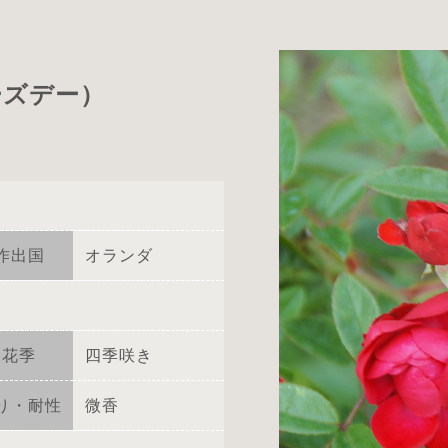
ーズデー）
作出国
オランダ
花季
四季咲き
り・耐性
微香