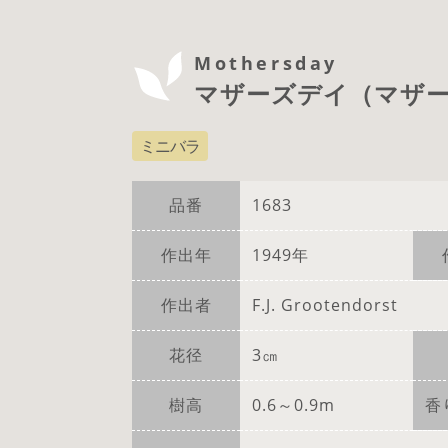
Mothersday
マザーズデイ（マザ
ミニバラ
品番
1683
作出年
1949年
作出者
F.J. Grootendorst
花径
3㎝
樹高
0.6～0.9m
香