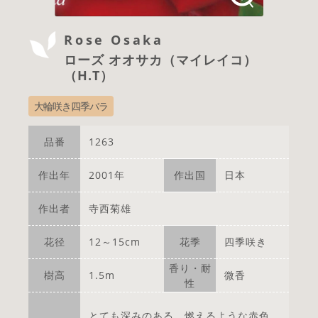
Rose Osaka
ローズ オオサカ（マイレイコ）
（H.T）
大輪咲き四季バラ
品番
1263
作出年
2001年
作出国
日本
作出者
寺西菊雄
花径
12～15cm
花季
四季咲き
香り・耐
樹高
1.5m
微香
性
とても深みのある、燃えるような赤色。