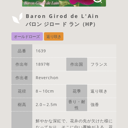
Baron Girod de L'Ain
バロン ジロー ド ラン（HP）
オールドローズ
返り咲き
品番
1639
作出年
1897年
作出国
フランス
作出者
Reverchon
花径
8～10cm
花季
返り咲き
香り・耐
樹高
2.0～2.5m
強香
性
鮮やかな深紅で、花弁の先が欠けた様に
なっており、そこに白い覆輪が入る。花