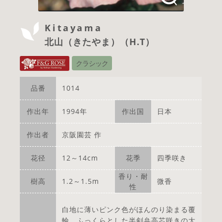
Kitayama
北山（きたやま）（H.T）
クラシック
品番
1014
作出年
1994年
作出国
日本
作出者
京阪園芸 作
花径
12～14cm
花季
四季咲き
香り・耐
樹高
1.2～1.5m
微香
性
白地に薄いピンク色がほんのり染まる覆
輪。ふっくらとした半剣弁高芯咲きの大