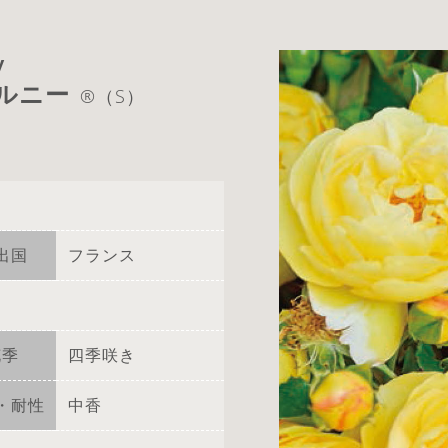
y
ベルニー
®（S）
出国
フランス
花季
四季咲き
・耐性
中香