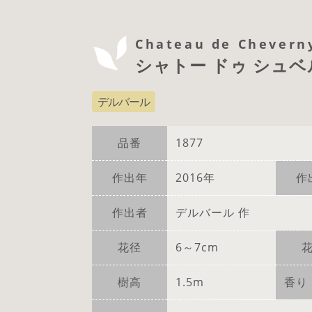
Chateau de Chevern
シャトー ドゥ シュ
デルバール
品番
1877
作出年
2016年
作
作出者
デルバール 作
花径
6～7cm
樹高
1.5m
香り