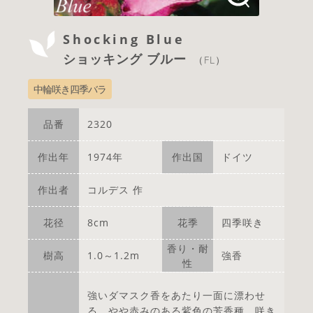
Shocking Blue
ショッキング ブルー
（FL）
中輪咲き四季バラ
品番
2320
作出年
1974年
作出国
ドイツ
作出者
コルデス 作
花径
8cm
花季
四季咲き
香り・耐
樹高
1.0～1.2m
強香
性
強いダマスク香をあたり一面に漂わせ
る、やや赤みのある紫色の芳香種。咲き