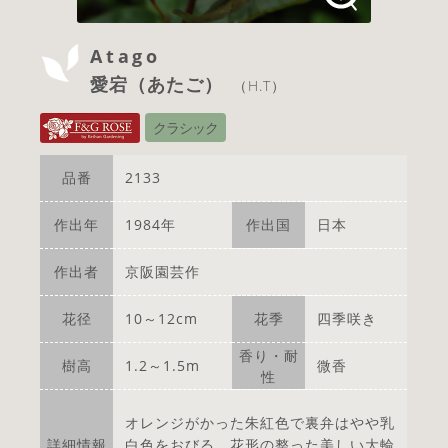
Atago
愛宕（あたご）
（H.T）
クラシック
品番
2133
作出年
1984年
作出国
日本
作出者
京阪園芸作
花径
10～12cm
花季
四季咲き
香り・耐
樹高
1.2～1.5m
微香
性
オレンジがかった朱紅色で裏弁はやや乳
詳細情報
白色をおびる。花形の整った美しい大輪