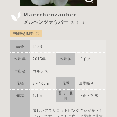
Maerchenzauber
メルヘンツァウバー
Ⓡ（FL)
中輪咲き四季バラ
品番
2188
作出年
2015年
作出国
ドイツ
作出者
コルデス
花径
8～10cm
花季
四季咲き
香り・耐
樹高
1.1m
中香・耐寒
性
優しいアプリコットピンクの花が愛らし
いバラです。うどんこ病、黒星病に非常