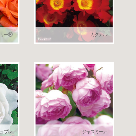
リーⓇ
カクテル
ローズ）
つるバラ（クライミングローズ）
ュ プレ
ジャスミーナ