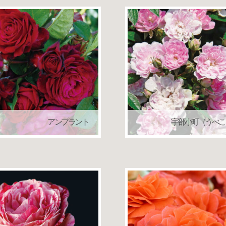
アンプラント
宇部小町（うべこ
ドリュ
つるバラ（クライミングローズ）