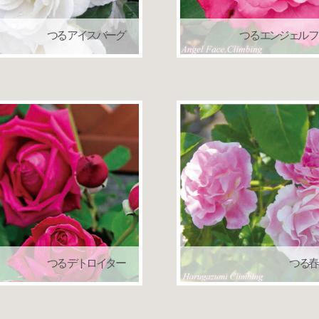
つる アイスバーグ
つる エンジェル 
ラ（クライミングローズ）
返り咲き
つるバラ（クライミング
つる デトロイター
つる春
ラ（クライミングローズ）
返り咲き
つるバラ（クライミングローズ）