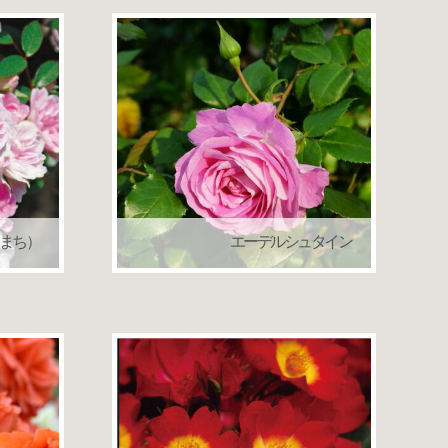
まち）
エーデルシュタイン
一季咲き
つるバラ（クライミングローズ）