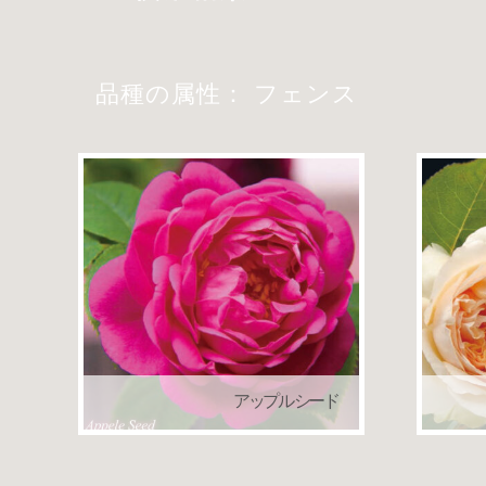
品種の属性：
フェンス
アップル シード
セレクション