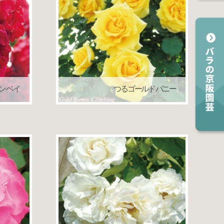
ン ベイ
つる ゴールド バニー
ローズ）
つるバラ（クライミングローズ）