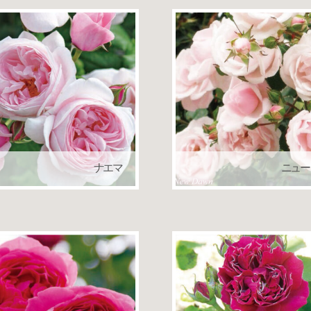
ナエマ
ニュー
デルバール
つるバラ（クライミング
繰