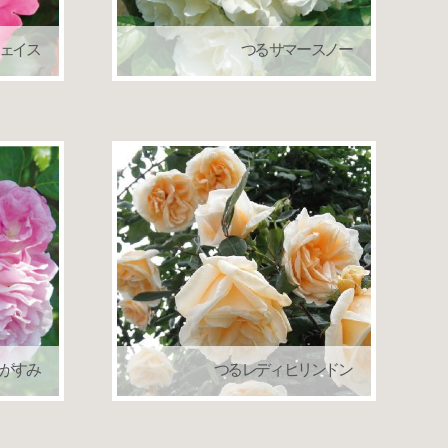
フェイス
つる サマー スノー
ローズ）
つるバラ（クライミングローズ）
返り咲き
がすみ
つる レディ ヒリンドン
一季咲き
つるバラ（クライミングローズ）