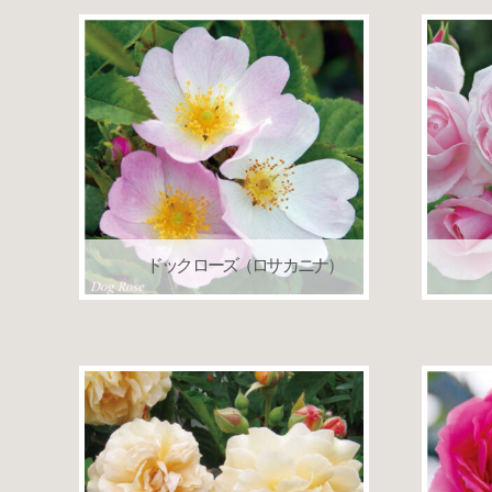
ドック ローズ（ロサ カニナ）
一季咲き