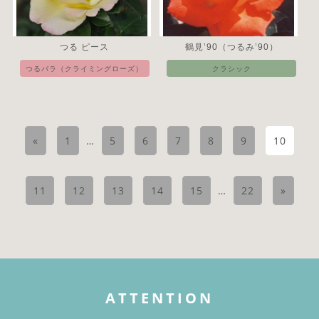
つる ピース
鶴見’90（つるみ’90）
つるバラ（クライミングローズ）
クラシック
«
1
…
5
6
7
8
9
10
11
12
13
14
15
…
22
»
ATTENTION