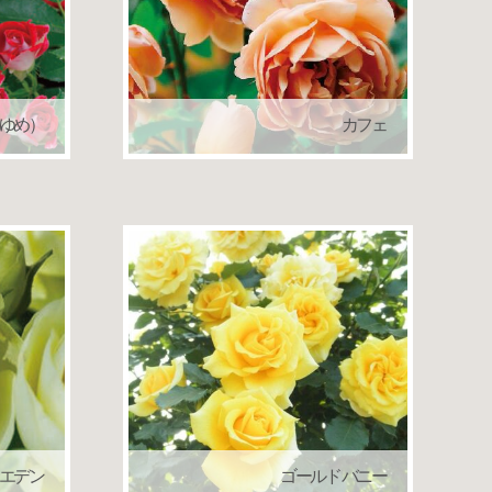
ゆめ）
カフェ
四季バラ
中輪咲き四季バラ
 エデン
ゴールド バニー