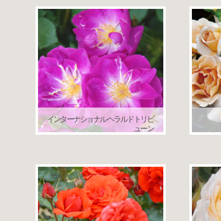
インターナショナル ヘラルドトリビ
ューン
中輪咲き四季バラ