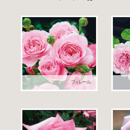
フィレール
河本バラ園ブランドローズ