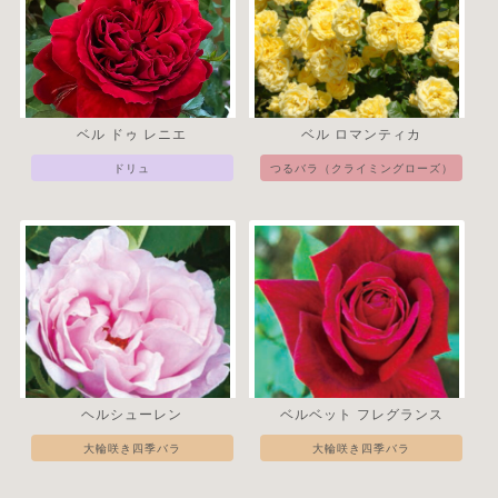
ベル ドゥ レニエ
ベル ロマンティカ
ドリュ
つるバラ（クライミングローズ）
ヘルシューレン
ベルベット フレグランス
大輪咲き四季バラ
大輪咲き四季バラ