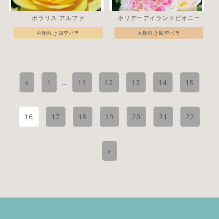
ポラリス アルファ
ホリデーアイランドピオニー
中輪咲き四季バラ
大輪咲き四季バラ
«
1
…
11
12
13
14
15
16
17
18
19
20
21
22
»