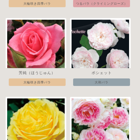
大輪咲き四季バラ
つるバラ（クライミングローズ）
芳純（ほうじゅん）
ポシェット
大輪咲き四季バラ
大和バラ