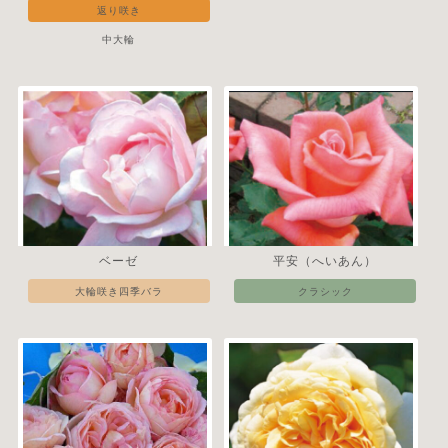
返り咲き
中大輪
ベーゼ
平安（へいあん）
大輪咲き四季バラ
クラシック