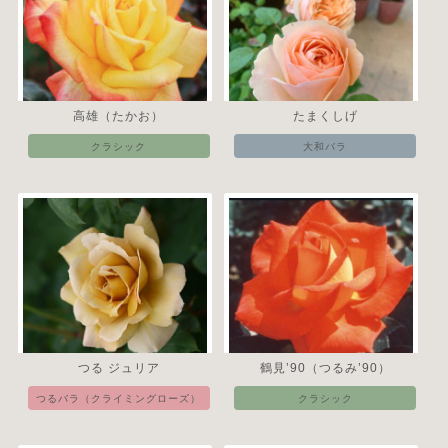
高雄（たかお）
たまくしげ
クラシック
大和バラ
つる ジュリア
鶴見’90（つるみ’90）
つるバラ（クライミングローズ）
クラシック