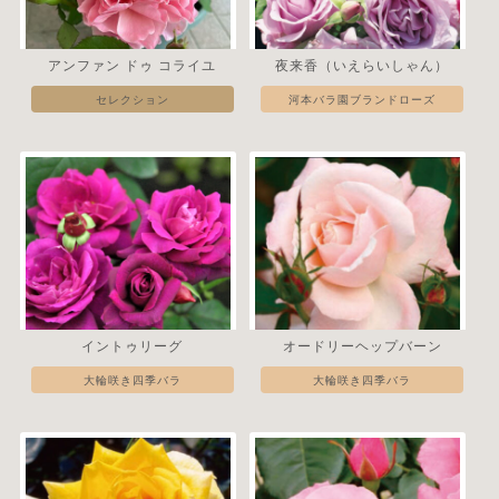
アンファン ドゥ コライユ
夜来香（いえらいしゃん）
セレクション
河本バラ園ブランドローズ
イントゥリーグ
オードリーヘップバーン
大輪咲き四季バラ
大輪咲き四季バラ