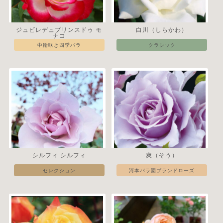
ジュビレデュプリンスドゥ モ
白川（しらかわ）
ナコ
中輪咲き四季バラ
クラシック
シルフィ シルフィ
爽（そう）
セレクション
河本バラ園ブランドローズ