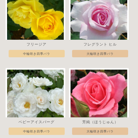
フリージア
フレグラント ヒル
中輪咲き四季バラ
大輪咲き四季バラ
ベビーアイスバーグ
芳純（ほうじゅん）
中輪咲き四季バラ
大輪咲き四季バラ