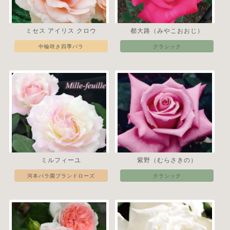
ミセス アイリス クロウ
都大路（みやこおおじ）
中輪咲き四季バラ
クラシック
ミルフィーユ
紫野（むらさきの）
河本バラ園ブランドローズ
クラシック