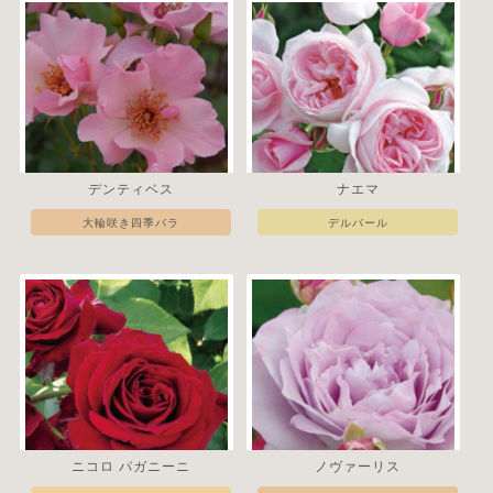
デンティベス
ナエマ
大輪咲き四季バラ
デルバール
ニコロ パガニーニ
ノヴァーリス