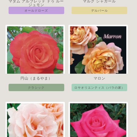
マダム アルフレッド ドゥ ルー
マルク シャガール
ジュモン
オールドローズ
デルバール
円山（まるやま）
マロン
クラシック
ロサオリエンティス（バラの家）