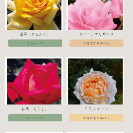
金閣（きんかく）
クイーンエリザベス
クラシック
大輪咲き四季バラ
鞍馬（くらま）
G.D.ルイーズ
クラシック
中輪咲き四季バラ