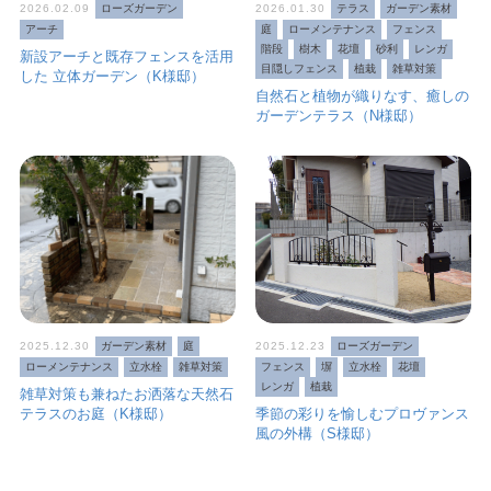
2026.02.09
ローズガーデン
2026.01.30
テラス
ガーデン素材
アーチ
庭
ローメンテナンス
フェンス
階段
樹木
花壇
砂利
レンガ
新設アーチと既存フェンスを活用
目隠しフェンス
植栽
雑草対策
した 立体ガーデン（K様邸）
自然石と植物が織りなす、癒しの
ガーデンテラス（N様邸）
2025.12.30
ガーデン素材
庭
2025.12.23
ローズガーデン
ローメンテナンス
立水栓
雑草対策
フェンス
塀
立水栓
花壇
レンガ
植栽
雑草対策も兼ねたお洒落な天然石
テラスのお庭（K様邸）
季節の彩りを愉しむプロヴァンス
風の外構（S様邸）