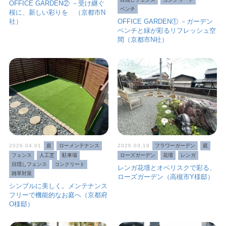
OFFICE GARDEN② －受け継ぐ
ベンチ
桜に、新しい彩りを （京都市N
社）
OFFICE GARDEN① －ガーデン
ベンチと緑が彩るリフレッシュ空
間（京都市N社）
2026.04.01
庭
ローメンテナンス
2026.03.19
フラワーガーデン
庭
フェンス
人工芝
駐車場
ローズガーデン
花壇
レンガ
目隠しフェンス
コンクリート
レンガ花壇とオベリスクで彩る、
雑草対策
ローズガーデン（高槻市Y様邸）
シンプルに美しく。メンテナンス
フリーで機能的なお庭へ（京都府
O様邸）