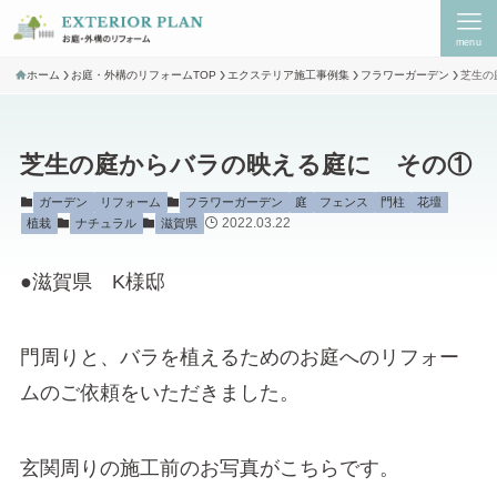
menu
ホーム
お庭・外構のリフォームTOP
エクステリア施工事例集
フラワーガーデン
芝生の
芝生の庭からバラの映える庭に その①
ガーデン
リフォーム
フラワーガーデン
庭
フェンス
門柱
花壇
2022.03.22
植栽
ナチュラル
滋賀県
●滋賀県 K様邸
門周りと、バラを植えるためのお庭へのリフォー
ムのご依頼をいただきました。
玄関周りの施工前のお写真がこちらです。