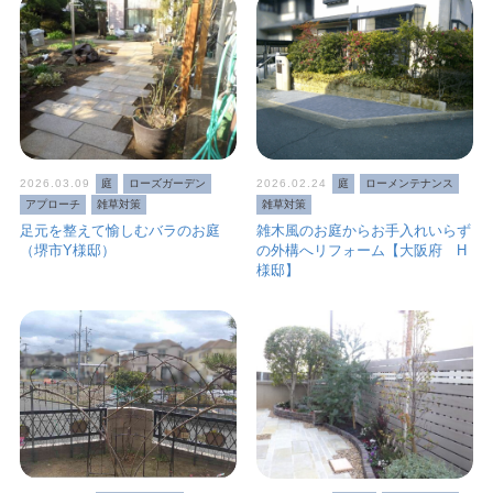
2026.03.09
庭
ローズガーデン
2026.02.24
庭
ローメンテナンス
アプローチ
雑草対策
雑草対策
足元を整えて愉しむバラのお庭
雑木風のお庭からお手入れいらず
（堺市Y様邸）
の外構へリフォーム【大阪府 H
様邸】