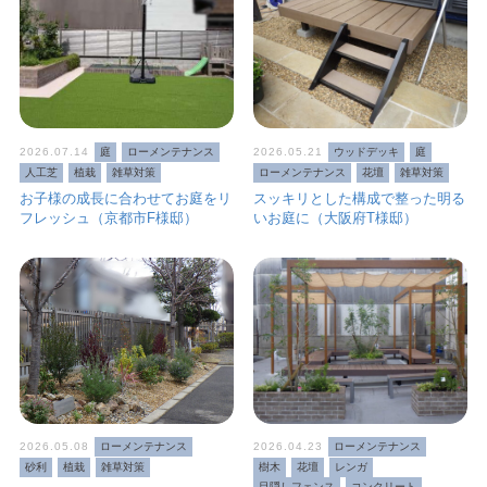
2026.07.14
庭
ローメンテナンス
2026.05.21
ウッドデッキ
庭
人工芝
植栽
雑草対策
ローメンテナンス
花壇
雑草対策
お子様の成長に合わせてお庭をリ
スッキリとした構成で整った明る
フレッシュ（京都市F様邸）
いお庭に（大阪府T様邸）
2026.05.08
ローメンテナンス
2026.04.23
ローメンテナンス
砂利
植栽
雑草対策
樹木
花壇
レンガ
目隠しフェンス
コンクリート