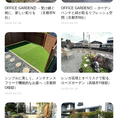
OFFICE GARDEN② －受け継ぐ
OFFICE GARDEN① －ガーデン
桜に、新しい彩りを （京都市N
ベンチと緑が彩るリフレッシュ空
社）
間（京都市N社）
2026.05.08
2026.04.23
シンプルに美しく。メンテナンス
レンガ花壇とオベリスクで彩る、
フリーで機能的なお庭へ（京都府
ローズガーデン（高槻市Y様邸）
O様邸）
2026.03.19
2026.04.01