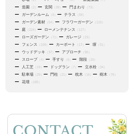
造園
玄関
門まわり
（2）
（39）
（73）
ガーデンルーム
テラス
（6）
（58）
ガーデン素材
フラワーガーデン
（54）
（115）
庭
ローメンテナンス
（224）
（127）
ローズガーデン
ガレージ
（71）
（23）
フェンス
カーポート
塀
（109）
（17）
（31）
ウッドデッキ
アプローチ
（37）
（95）
スロープ
手すり
階段
（4）
（6）
（20）
人工芝
ドッグラン
立水栓
（19）
（7）
（34）
駐車場
門柱
枕木
樹木
（29）
（21）
（16）
（76）
花壇
（185）