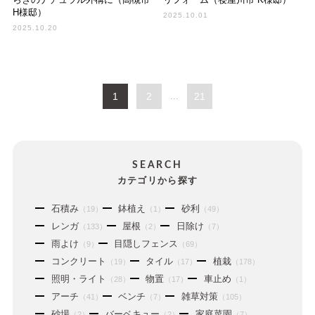
H様邸）
2025.10.01
2025.10.20
1
2
...
21
SEARCH
カテゴリから探す
石積み
鉢植え
砂利
（19）
（1）
（49）
レンガ
屋根
日除け
（133）
（2）
（7）
雨よけ
目隠しフェンス
（9）
（69）
コンクリート
タイル
植栽
（19）
（17）
（178）
照明・ライト
物置
車止め
（28）
（17）
（1）
アーチ
ベンチ
雑草対策
（41）
（7）
（105）
砂場
バーベキュー
家庭菜園
（2）
（2）
（7）