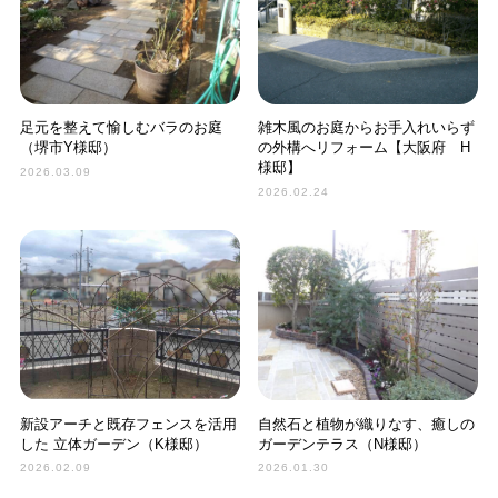
足元を整えて愉しむバラのお庭
雑木風のお庭からお手入れいらず
（堺市Y様邸）
の外構へリフォーム【大阪府 H
様邸】
2026.03.09
2026.02.24
新設アーチと既存フェンスを活用
自然石と植物が織りなす、癒しの
した 立体ガーデン（K様邸）
ガーデンテラス（N様邸）
2026.02.09
2026.01.30