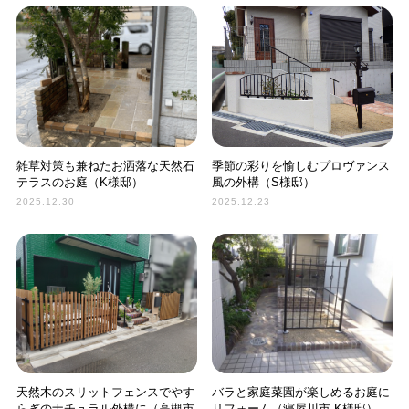
雑草対策も兼ねたお洒落な天然石
季節の彩りを愉しむプロヴァンス
テラスのお庭（K様邸）
風の外構（S様邸）
2025.12.30
2025.12.23
天然木のスリットフェンスでやす
バラと家庭菜園が楽しめるお庭に
らぎのナチュラル外構に（高槻市
リフォーム（寝屋川市 K様邸）