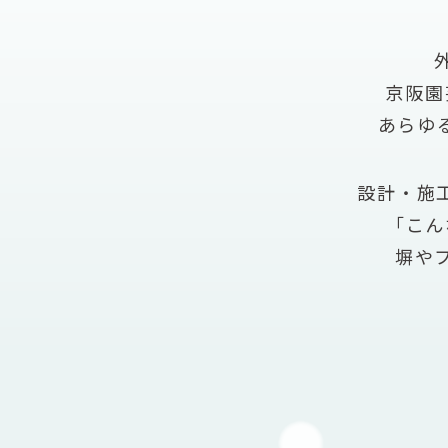
京阪園
あらゆ
設計・施
「こん
塀や