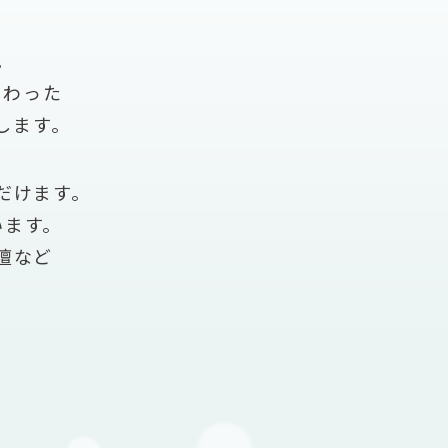
。
だわった
します。
だけます。
います。
壇など