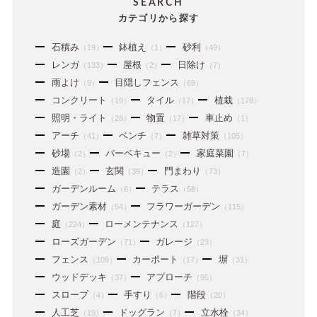
SEARCH
カテゴリから探す
石積み
鉢植え
砂利
（19）
（1）
（49）
レンガ
屋根
日除け
（133）
（2）
（7）
雨よけ
目隠しフェンス
（9）
（69）
コンクリート
タイル
植栽
（19）
（17）
（178）
照明・ライト
物置
車止め
（28）
（17）
（1）
アーチ
ベンチ
雑草対策
（41）
（7）
（105）
砂場
バーベキュー
家庭菜園
（2）
（2）
（7）
造園
玄関
門まわり
（2）
（39）
（73）
ガーデンルーム
テラス
（6）
（58）
ガーデン素材
フラワーガーデン
（54）
（115）
庭
ローメンテナンス
（224）
（127）
ローズガーデン
ガレージ
（71）
（23）
フェンス
カーポート
塀
（109）
（17）
（31）
ウッドデッキ
アプローチ
（37）
（95）
スロープ
手すり
階段
（4）
（6）
（20）
人工芝
ドッグラン
立水栓
（19）
（7）
（34）