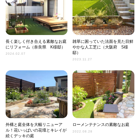
長く楽しく付き合える素敵なお庭
雑草に困っていた法面を見た目鮮
にリフォーム（奈良県 K様邸）
やかな人工芝に（大阪府 S様
邸）
2024.02.07
2023.11.27
外構と庭全体を大幅リニューア
ローメンテナンスの素敵なお庭
ル！花いっぱいの花壇とキレイが
2022.08.28
続くデッキの庭