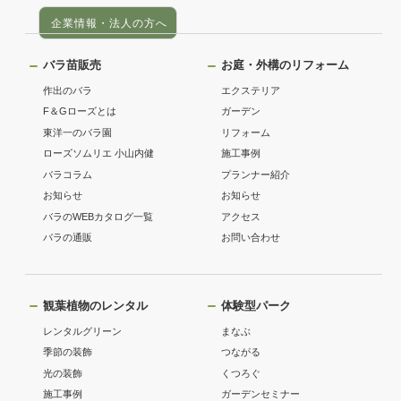
企業情報・法人の方へ
バラ苗販売
お庭・外構のリフォーム
作出のバラ
エクステリア
F＆Gローズとは
ガーデン
東洋一のバラ園
リフォーム
ローズソムリエ 小山内健
施工事例
バラコラム
プランナー紹介
お知らせ
お知らせ
バラのWEBカタログ一覧
アクセス
バラの通販
お問い合わせ
観葉植物のレンタル
体験型パーク
レンタルグリーン
まなぶ
季節の装飾
つながる
光の装飾
くつろぐ
施工事例
ガーデンセミナー