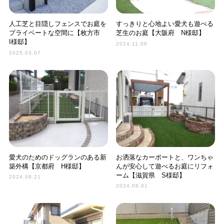
人工芝と目隠しフェンスでお庭を
すっきりと心地よい愛犬も遊べる
プライベートな空間に【枚方市
芝生のお庭【大阪府 N様邸】
I様邸】
2024.11.06
2025.03.07
愛犬のためのドッグランのある新
お洒落なカーポートと、ワンちゃ
築外構【京都府 H様邸】
んが安心して遊べるお庭にリフォ
ーム【滋賀県 S様邸】
2024.08.21
2024.06.01