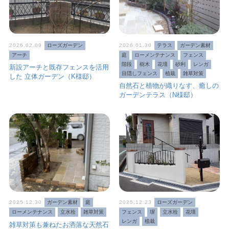
2026.02.09
ローズガーデン
2026.01.30
テラス
ガーデン素材
アーチ
庭
ローメンテナンス
フェンス
階段
樹木
花壇
砂利
レンガ
新設アーチと既存フェンスを活用
目隠しフェンス
植栽
雑草対策
した 立体ガーデン（K様邸）
自然石と植物が織りなす、癒しの
ガーデンテラス（N様邸）
2025.12.30
ガーデン素材
庭
2025.12.23
ローズガーデン
ローメンテナンス
立水栓
雑草対策
フェンス
塀
立水栓
花壇
レンガ
植栽
雑草対策も兼ねたお洒落な天然石