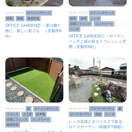
2026.05.08
ローメンテナンス
2026.04.23
ローメンテナンス
砂利
植栽
雑草対策
樹木
花壇
レンガ
目隠しフェンス
コンクリート
OFFICE GARDEN② －受け継ぐ
ベンチ
桜に、新しい彩りを （京都市N
社）
OFFICE GARDEN① －ガーデン
ベンチと緑が彩るリフレッシュ空
間（京都市N社）
2026.04.01
庭
ローメンテナンス
2026.03.19
フラワーガーデン
庭
フェンス
人工芝
駐車場
ローズガーデン
花壇
レンガ
目隠しフェンス
コンクリート
レンガ花壇とオベリスクで彩る、
雑草対策
ローズガーデン（高槻市Y様邸）