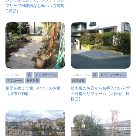
シンプルに美しく。メンテナンス
フリーで機能的なお庭へ（京都府
O様邸）
2026.03.09
庭
ローズガーデン
2026.02.24
庭
ローメンテナンス
アプローチ
雑草対策
雑草対策
足元を整えて愉しむバラのお庭
雑木風のお庭からお手入れいらず
（堺市Y様邸）
の外構へリフォーム【大阪府 H
様邸】