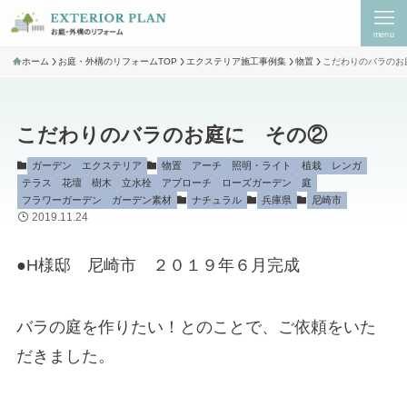
menu
ホーム
お庭・外構のリフォームTOP
エクステリア施工事例集
物置
こだわりのバラのお
こだわりのバラのお庭に その②
ガーデン
エクステリア
物置
アーチ
照明・ライト
植栽
レンガ
テラス
花壇
樹木
立水栓
アプローチ
ローズガーデン
庭
フラワーガーデン
ガーデン素材
ナチュラル
兵庫県
尼崎市
2019.11.24
●H様邸 尼崎市 ２０１９年６月完成
バラの庭を作りたい！とのことで、ご依頼をいた
だきました。