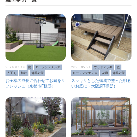
2026.07.14
庭
ローメンテナンス
2026.05.21
ウッドデッキ
庭
人工芝
植栽
雑草対策
ローメンテナンス
花壇
雑草対策
お子様の成長に合わせてお庭をリ
スッキリとした構成で整った明る
フレッシュ（京都市F様邸）
いお庭に（大阪府T様邸）