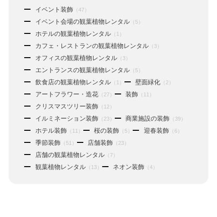
イベント装飾
（47）
イベント会場の観葉植物レンタル
（5）
ホテルの観葉植物レンタル
（1）
カフェ・レストランの観葉植物レンタル
（3）
オフィスの観葉植物レンタル
（3）
エントランスの観葉植物レンタル
（5）
飲食店の観葉植物レンタル
壁面緑化
（1）
（2）
アートフラワー・造花
装飾
（27）
（11）
クリスマスツリー装飾
（12）
イルミネーション装飾
商業施設の装飾
（23）
（39）
ホテル装飾
桜の装飾
迎春装飾
（11）
（5）
（6）
季節装飾
店舗装飾
（51）
（23）
店舗の観葉植物レンタル
（7）
観葉植物レンタル
ネオン装飾
（13）
（4）