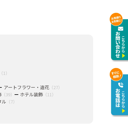
（1）
アートフラワー・造花
（27）
飾
ホテル装飾
（39）
（11）
タル
（7）