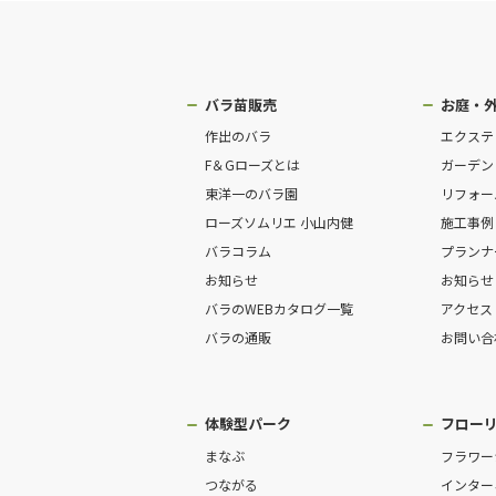
バラ苗販売
お庭・
作出のバラ
エクステ
F＆Gローズとは
ガーデン
東洋一のバラ園
リフォー
ローズソムリエ 小山内健
施工事例
バラコラム
プランナ
お知らせ
お知らせ
バラのWEBカタログ一覧
アクセス
バラの通販
お問い合
体験型パーク
フロー
まなぶ
フラワー
つながる
インター