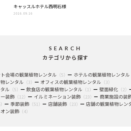
キャッスルホテル西明石様
2016.09.16
SEARCH
カテゴリから探す
ント会場の観葉植物レンタル
ホテルの観葉植物レンタル
（5）
植物レンタル
オフィスの観葉植物レンタル
（3）
（3）
ンタル
飲食店の観葉植物レンタル
壁面緑化
（5）
（1）
（2）
リー装飾
イルミネーション装飾
商業施設の装
（12）
（23）
季節装飾
店舗装飾
店舗の観葉植物レン
6）
（51）
（23）
ネオン装飾
（4）