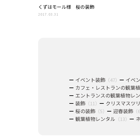
くずはモール様 桜の装飾
2017.03.31
イベント装飾
イベ
（47）
カフェ・レストランの観葉
エントランスの観葉植物レ
装飾
クリスマスツ
（11）
桜の装飾
迎春装飾
（5）
（
観葉植物レンタル
（13）