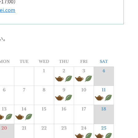
17:00）
ei.com
い。