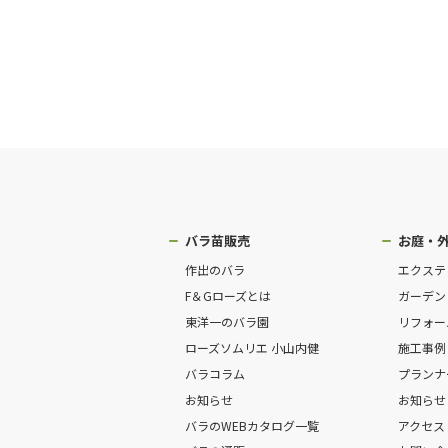
バラ苗販売
お庭・
作出のバラ
エクステ
F＆Gローズとは
ガーデン
東洋一のバラ園
リフォー
ローズソムリエ 小山内健
施工事例
バラコラム
プランナ
お知らせ
お知らせ
バラのWEBカタログ一覧
アクセス