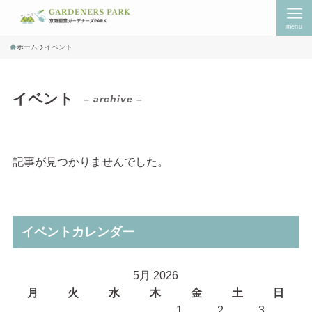
menu
ホーム
イベント
イベント
– archive –
記事が見つかりませんでした。
イベントカレンダー
5月 2026
月
火
水
木
金
土
日
1
2
3