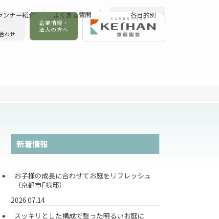
ランナー紹介
よくある質問
各目的別
企業情報・
法人の方へ
合わせ
新着情報
お子様の成長に合わせてお庭をリフレッシュ
（京都市F様邸）
2026.07.14
スッキリとした構成で整った明るいお庭に