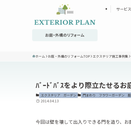
サービ
ホーム
お庭・外構のリフォームTOP
エクステリア施工事例集
ﾊﾞｰﾄﾞﾊﾞｽをより際立たせる
エクステリア
ガーデン
門まわり
フラワーガーデン
庭
2014.04.13
今回は壁を壊して出入りできる門を造り、お