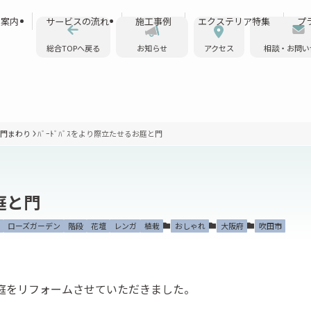
ス案内
サービスの流れ
施工事例
エクステリア特集
プ
総合TOPへ戻る
お知らせ
アクセス
相談・お問い
門まわり
ﾊﾞｰﾄﾞﾊﾞｽをより際立たせるお庭と門
お庭と門
ローズガーデン
階段
花壇
レンガ
植栽
おしゃれ
大阪府
吹田市
庭をリフォームさせていただきました。