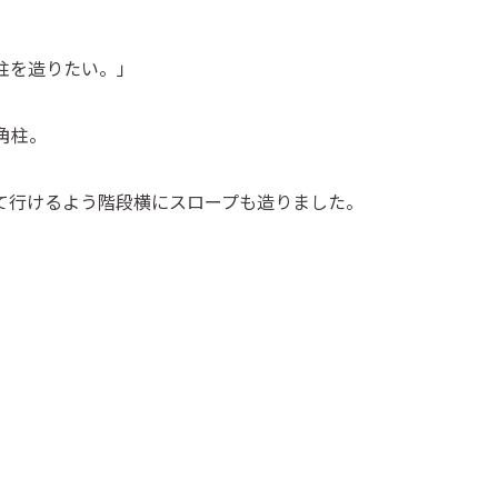
柱を造りたい。」
ンガ角柱。
て行けるよう階段横にスロープも造りました。