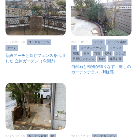
2026.02.09
ローズガーデン
2026.01.30
テラス
ガーデン素材
アーチ
庭
ローメンテナンス
フェンス
階段
樹木
花壇
砂利
レンガ
新設アーチと既存フェンスを活用
目隠しフェンス
植栽
雑草対策
した 立体ガーデン（K様邸）
自然石と植物が織りなす、癒しの
ガーデンテラス（N様邸）
2025.12.30
ガーデン素材
庭
2025.12.23
ローズガーデン