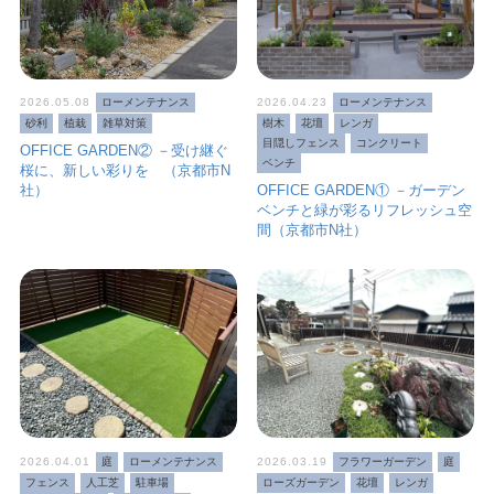
2026.05.08
ローメンテナンス
2026.04.23
ローメンテナンス
砂利
植栽
雑草対策
樹木
花壇
レンガ
目隠しフェンス
コンクリート
OFFICE GARDEN② －受け継ぐ
ベンチ
桜に、新しい彩りを （京都市N
社）
OFFICE GARDEN① －ガーデン
ベンチと緑が彩るリフレッシュ空
間（京都市N社）
2026.04.01
庭
ローメンテナンス
2026.03.19
フラワーガーデン
庭
フェンス
人工芝
駐車場
ローズガーデン
花壇
レンガ