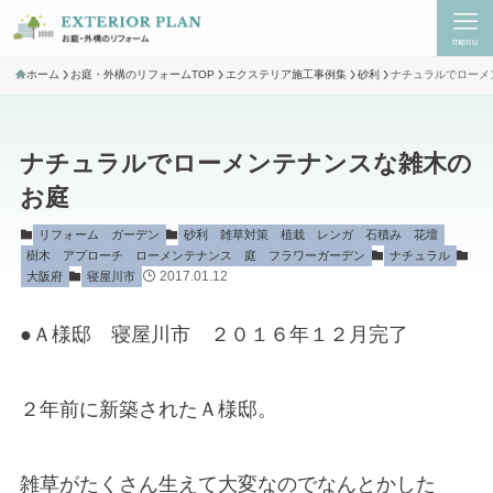
menu
ホーム
お庭・外構のリフォームTOP
エクステリア施工事例集
砂利
ナチュラルでローメ
ナチュラルでローメンテナンスな雑木の
お庭
リフォーム
ガーデン
砂利
雑草対策
植栽
レンガ
石積み
花壇
樹木
アプローチ
ローメンテナンス
庭
フラワーガーデン
ナチュラル
2017.01.12
大阪府
寝屋川市
●Ａ様邸 寝屋川市 ２０１６年１２月完了
２年前に新築されたＡ様邸。
雑草がたくさん生えて大変なのでなんとかした