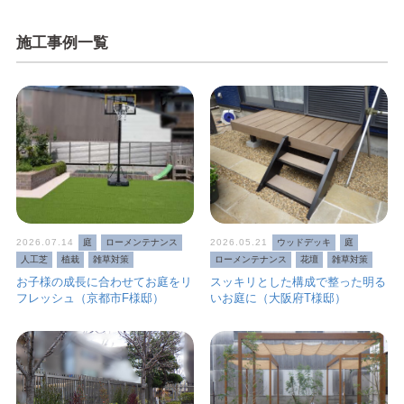
施工事例一覧
2026.07.14
庭
ローメンテナンス
2026.05.21
ウッドデッキ
庭
人工芝
植栽
雑草対策
ローメンテナンス
花壇
雑草対策
お子様の成長に合わせてお庭をリ
スッキリとした構成で整った明る
フレッシュ（京都市F様邸）
いお庭に（大阪府T様邸）