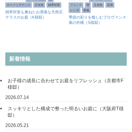
ローメンテナンス
立水栓
雑草対策
フェンス
塀
立水栓
花壇
レンガ
植栽
雑草対策も兼ねたお洒落な天然石
テラスのお庭（K様邸）
季節の彩りを愉しむプロヴァンス
風の外構（S様邸）
新着情報
お子様の成長に合わせてお庭をリフレッシュ（京都市F
様邸）
2026.07.14
スッキリとした構成で整った明るいお庭に（大阪府T様
邸）
2026.05.21