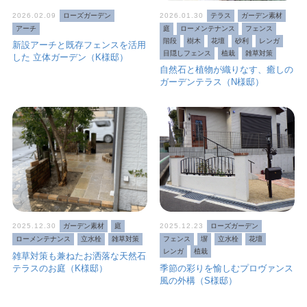
2026.02.09
ローズガーデン
2026.01.30
テラス
ガーデン素材
アーチ
庭
ローメンテナンス
フェンス
階段
樹木
花壇
砂利
レンガ
新設アーチと既存フェンスを活用
目隠しフェンス
植栽
雑草対策
した 立体ガーデン（K様邸）
自然石と植物が織りなす、癒しの
ガーデンテラス（N様邸）
2025.12.30
ガーデン素材
庭
2025.12.23
ローズガーデン
ローメンテナンス
立水栓
雑草対策
フェンス
塀
立水栓
花壇
レンガ
植栽
雑草対策も兼ねたお洒落な天然石
テラスのお庭（K様邸）
季節の彩りを愉しむプロヴァンス
風の外構（S様邸）