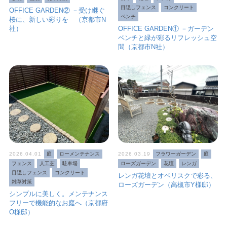
目隠しフェンス
コンクリート
OFFICE GARDEN② －受け継ぐ
ベンチ
桜に、新しい彩りを （京都市N
社）
OFFICE GARDEN① －ガーデン
ベンチと緑が彩るリフレッシュ空
間（京都市N社）
2026.04.01
庭
ローメンテナンス
2026.03.19
フラワーガーデン
庭
フェンス
人工芝
駐車場
ローズガーデン
花壇
レンガ
目隠しフェンス
コンクリート
レンガ花壇とオベリスクで彩る、
雑草対策
ローズガーデン（高槻市Y様邸）
シンプルに美しく。メンテナンス
フリーで機能的なお庭へ（京都府
O様邸）