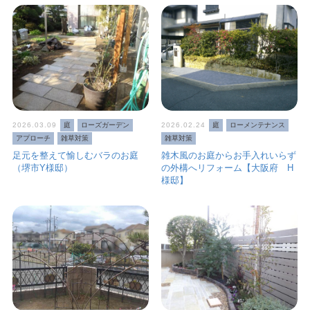
2026.03.09
庭
ローズガーデン
2026.02.24
庭
ローメンテナンス
アプローチ
雑草対策
雑草対策
足元を整えて愉しむバラのお庭
雑木風のお庭からお手入れいらず
（堺市Y様邸）
の外構へリフォーム【大阪府 H
様邸】