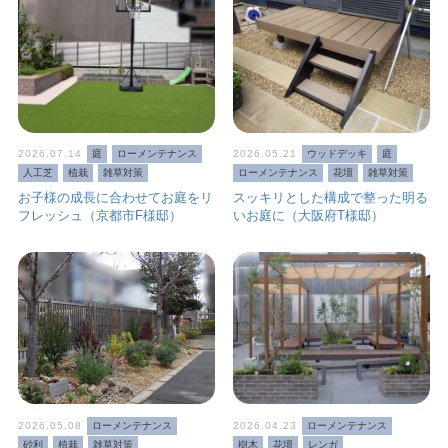
2026.07.14
庭
ローメンテナンス
2026.05.21
ウッドデッキ
庭
人工芝
植栽
雑草対策
ローメンテナンス
花壇
雑草対策
お子様の成長に合わせてお庭をリ
スッキリとした構成で整った明る
フレッシュ（京都市F様邸）
いお庭に（大阪府T様邸）
2026.05.08
ローメンテナンス
2026.04.23
ローメンテナンス
砂利
植栽
雑草対策
樹木
花壇
レンガ