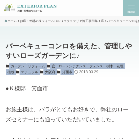
menu
ホーム
お庭・外構のリフォームTOP
エクステリア施工事例集
庭
バーベキューコンロを
バーベキューコンロを備えた、管理しや
すいローズガーデンに♪
ガーデン
リフォーム
庭
ローメンテナンス
フェンス
樹木
花壇
2018.03.29
植栽
ナチュラル
大阪府
箕面市
●Ｋ様邸 箕面市
お施主様は、バラがとてもお好きで、弊社のロー
ズセミナーにも通っていただいていました。