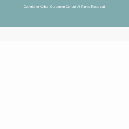
Copyrightc Keihan Gardening Co.,Ltd. All Rights Reserved.