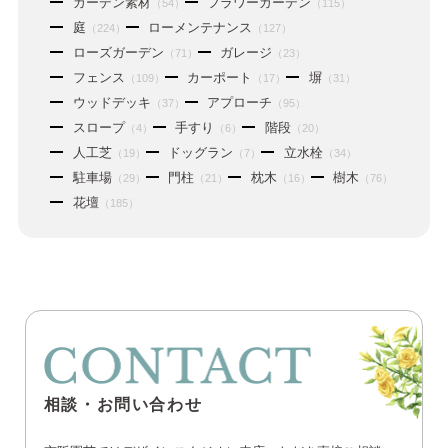
ガーデン素材
フラワーガーデン
（54）
（115）
庭
ローメンテナンス
（224）
（127）
ローズガーデン
ガレージ
（71）
（23）
フェンス
カーポート
塀
（109）
（17）
（31）
ウッドデッキ
アプローチ
（37）
（95）
スロープ
手すり
階段
（4）
（6）
（20）
人工芝
ドッグラン
立水栓
（19）
（7）
（34）
駐車場
門柱
枕木
樹木
（29）
（21）
（16）
（76）
花壇
（185）
相談・お問い合わせ