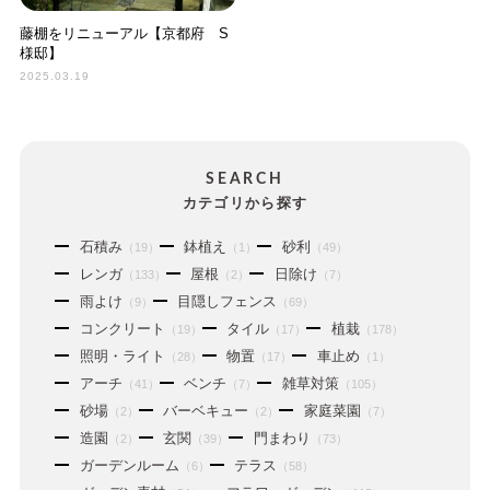
藤棚をリニューアル【京都府 S
様邸】
2025.03.19
SEARCH
カテゴリから探す
石積み
鉢植え
砂利
（19）
（1）
（49）
レンガ
屋根
日除け
（133）
（2）
（7）
雨よけ
目隠しフェンス
（9）
（69）
コンクリート
タイル
植栽
（19）
（17）
（178）
照明・ライト
物置
車止め
（28）
（17）
（1）
アーチ
ベンチ
雑草対策
（41）
（7）
（105）
砂場
バーベキュー
家庭菜園
（2）
（2）
（7）
造園
玄関
門まわり
（2）
（39）
（73）
ガーデンルーム
テラス
（6）
（58）