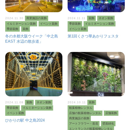
2024.11.30
商業施設の装飾
2024.11.11
装飾
ネオン装飾
イルミネーション装飾
イベント装飾
季節装飾
イルミネーション装飾
季節装飾
装飾
イベント装飾
冬の水都大阪ウイーク「中之島
第1回くさつ華あかりフェスタ
EAST 水辺の散歩道」
2024.11.08
装飾
ネオン装飾
2024.10.11
装飾
季節装飾
イルミネーション装飾
観葉植物レンタル
イベント装飾
店舗の観葉植物レンタル
店舗装飾
商業施設の装飾
ひかりの駅 中之島2024
アートフラワー・造花
壁面緑化
エントランスの観葉植物レンタル