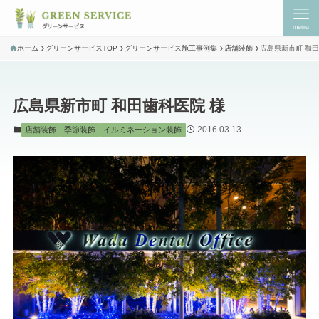
menu
ホーム
グリーンサービスTOP
グリーンサービス施工事例集
店舗装飾
広島県新市町 和田
広島県新市町 和田歯科医院 様
2016.03.13
店舗装飾
季節装飾
イルミネーション装飾