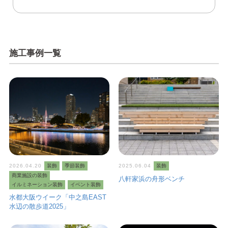
施工事例一覧
2026.04.20
装飾
季節装飾
2025.06.04
装飾
商業施設の装飾
八軒家浜の舟形ベンチ
イルミネーション装飾
イベント装飾
水都大阪ウイーク「中之島EAST
水辺の散歩道2025」