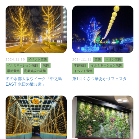
2024.11.30
イベント装飾
2024.11.11
装飾
ネオン装飾
イルミネーション装飾
装飾
季節装飾
イルミネーション装飾
季節装飾
商業施設の装飾
イベント装飾
冬の水都大阪ウイーク「中之島
第1回くさつ華あかりフェスタ
EAST 水辺の散歩道」