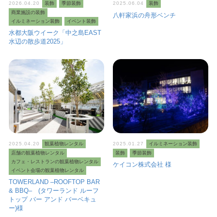
2026.04.20
装飾
季節装飾
2025.06.04
装飾
商業施設の装飾
八軒家浜の舟形ベンチ
イルミネーション装飾
イベント装飾
水都大阪ウイーク「中之島EAST
水辺の散歩道2025」
2025.04.20
観葉植物レンタル
2025.01.27
イルミネーション装飾
店舗の観葉植物レンタル
装飾
季節装飾
カフェ・レストランの観葉植物レンタル
ケイコン株式会社 様
イベント会場の観葉植物レンタル
TOWERLAND –ROOFTOP BAR
& BBQ– (タワーランド ルーフ
トップ バー アンド バーベキュ
ー)様