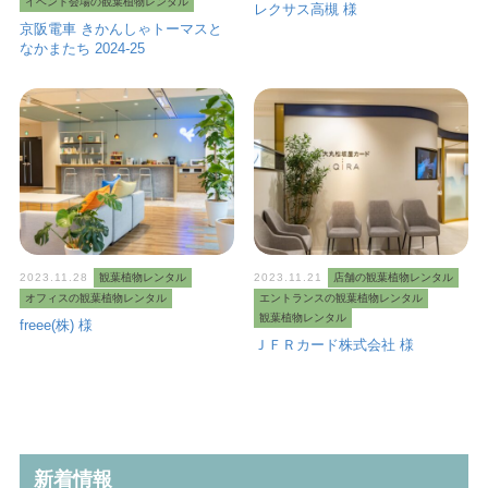
イベント会場の観葉植物レンタル
レクサス高槻 様
京阪電車 きかんしゃトーマスと
なかまたち 2024-25
2023.11.28
観葉植物レンタル
2023.11.21
店舗の観葉植物レンタル
オフィスの観葉植物レンタル
エントランスの観葉植物レンタル
観葉植物レンタル
freee(株) 様
ＪＦＲカード株式会社 様
新着情報