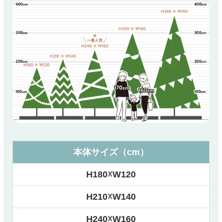
本体サイズ（cm）
H180☓W120
H210☓W140
H240☓W160