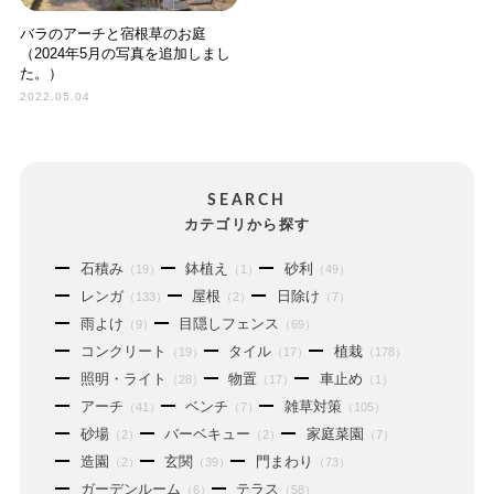
バラのアーチと宿根草のお庭
（2024年5月の写真を追加しまし
た。）
2022.05.04
SEARCH
カテゴリから探す
石積み
鉢植え
砂利
（19）
（1）
（49）
レンガ
屋根
日除け
（133）
（2）
（7）
雨よけ
目隠しフェンス
（9）
（69）
コンクリート
タイル
植栽
（19）
（17）
（178）
照明・ライト
物置
車止め
（28）
（17）
（1）
アーチ
ベンチ
雑草対策
（41）
（7）
（105）
砂場
バーベキュー
家庭菜園
（2）
（2）
（7）
造園
玄関
門まわり
（2）
（39）
（73）
ガーデンルーム
テラス
（6）
（58）