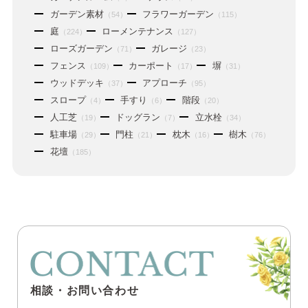
ガーデン素材
フラワーガーデン
（54）
（115）
庭
ローメンテナンス
（224）
（127）
ローズガーデン
ガレージ
（71）
（23）
フェンス
カーポート
塀
（109）
（17）
（31）
ウッドデッキ
アプローチ
（37）
（95）
スロープ
手すり
階段
（4）
（6）
（20）
人工芝
ドッグラン
立水栓
（19）
（7）
（34）
駐車場
門柱
枕木
樹木
（29）
（21）
（16）
（76）
花壇
（185）
相談・お問い合わせ