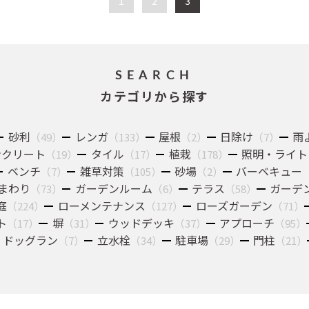
1
2
3
SEARCH
カテゴリから探す
砂利
レンガ
屋根
日除け
雨
（49）
（133）
（2）
（7）
ンクリート
タイル
植栽
照明・ライト
（19）
（17）
（178）
ベンチ
雑草対策
砂場
バーベキュー
（7）
（105）
（2）
まわり
ガーデンルーム
テラス
ガーデ
（73）
（6）
（58）
庭
ローメンテナンス
ローズガーデン
（224）
（127）
（71）
ト
塀
ウッドデッキ
アプローチ
（17）
（31）
（37）
（95）
ドッグラン
立水栓
駐車場
門柱
（7）
（34）
（29）
（21）