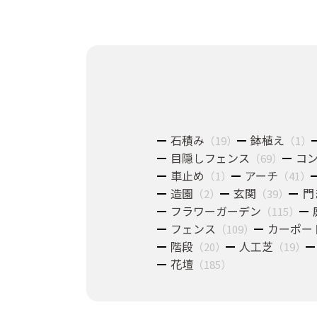
石積み
鉢植え
（19）
（1）
目隠しフェンス
コ
（69）
車止め
アーチ
（1）
（41）
造園
玄関
門
（2）
（39）
フラワーガーデン
（115）
フェンス
カーポー
（109）
階段
人工芝
（20）
（19）
花壇
（185）