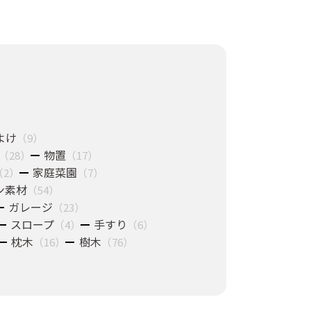
よけ
（9）
物置
（28）
（17）
家庭菜園
（2）
（7）
ン素材
（54）
ガレージ
（23）
スロープ
手すり
（4）
（6）
枕木
樹木
（16）
（76）