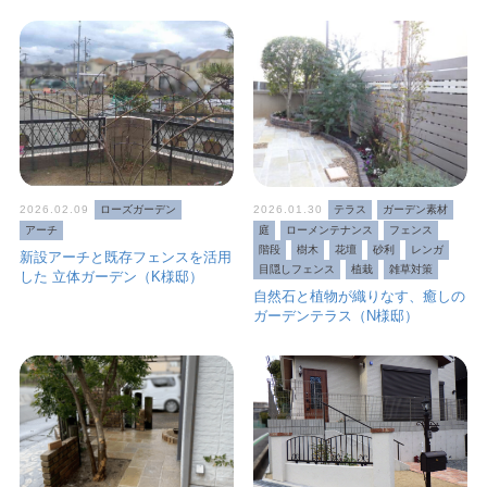
2026.02.09
ローズガーデン
2026.01.30
テラス
ガーデン素材
アーチ
庭
ローメンテナンス
フェンス
階段
樹木
花壇
砂利
レンガ
新設アーチと既存フェンスを活用
目隠しフェンス
植栽
雑草対策
した 立体ガーデン（K様邸）
自然石と植物が織りなす、癒しの
ガーデンテラス（N様邸）