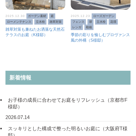
2025.12.30
ガーデン素材
庭
2025.12.23
ローズガーデン
ローメンテナンス
立水栓
雑草対策
フェンス
塀
立水栓
花壇
レンガ
植栽
雑草対策も兼ねたお洒落な天然石
テラスのお庭（K様邸）
季節の彩りを愉しむプロヴァンス
風の外構（S様邸）
新着情報
お子様の成長に合わせてお庭をリフレッシュ（京都市F
様邸）
2026.07.14
スッキリとした構成で整った明るいお庭に（大阪府T様
邸）