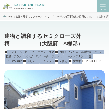
menu
ホーム
お庭・外構のリフォームTOP
エクステリア施工事例集
目隠しフェンス
建物と
建物と調和するセミクローズ外
構 （大阪府 S様邸）
リフォーム
ガーデン
エクステリア
目隠しフェンス
雑草対策
アーチ
植栽
テラス
レンガ
アプローチ
フェンス
ローメンテナンス
庭
2023.11.02
ガーデン素材
おしゃれ
ナチュラル
大阪府
枚方市