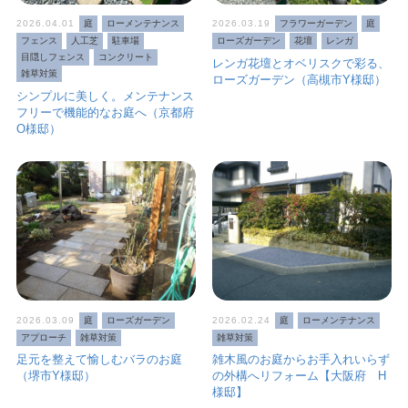
2026.04.01
庭
ローメンテナンス
2026.03.19
フラワーガーデン
庭
フェンス
人工芝
駐車場
ローズガーデン
花壇
レンガ
目隠しフェンス
コンクリート
レンガ花壇とオベリスクで彩る、
雑草対策
ローズガーデン（高槻市Y様邸）
シンプルに美しく。メンテナンス
フリーで機能的なお庭へ（京都府
O様邸）
2026.03.09
庭
ローズガーデン
2026.02.24
庭
ローメンテナンス
アプローチ
雑草対策
雑草対策
足元を整えて愉しむバラのお庭
雑木風のお庭からお手入れいらず
（堺市Y様邸）
の外構へリフォーム【大阪府 H
様邸】