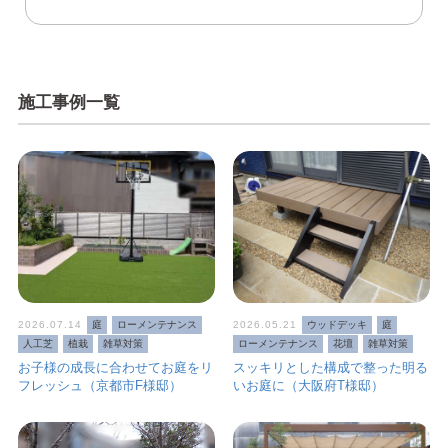
施工事例一覧
2026.07.14
庭
ローメンテナンス
2026.05.21
ウッドデッキ
庭
人工芝
植栽
雑草対策
ローメンテナンス
花壇
雑草対策
お子様の成長に合わせてお庭をリ
スッキリとした構成で整った明る
フレッシュ（京都市F様邸）
いお庭に（大阪府T様邸）