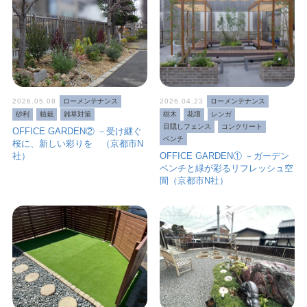
2026.05.08
ローメンテナンス
2026.04.23
ローメンテナンス
砂利
植栽
雑草対策
樹木
花壇
レンガ
目隠しフェンス
コンクリート
OFFICE GARDEN② －受け継ぐ
ベンチ
桜に、新しい彩りを （京都市N
社）
OFFICE GARDEN① －ガーデン
ベンチと緑が彩るリフレッシュ空
間（京都市N社）