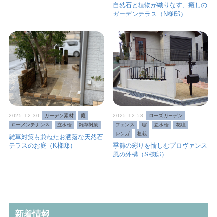
自然石と植物が織りなす、癒しの
ガーデンテラス（N様邸）
2025.12.30
ガーデン素材
庭
2025.12.23
ローズガーデン
ローメンテナンス
立水栓
雑草対策
フェンス
塀
立水栓
花壇
レンガ
植栽
雑草対策も兼ねたお洒落な天然石
テラスのお庭（K様邸）
季節の彩りを愉しむプロヴァンス
風の外構（S様邸）
新着情報