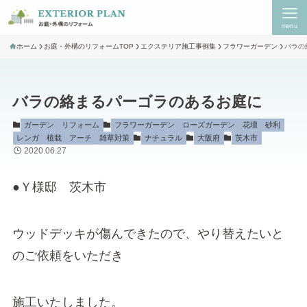
menu
ホーム
お庭・外構のリフォームTOP
エクステリア施工事例集
フラワーガーデン
バラの
バラの絡まるパーゴラのあるお庭に
ガーデン
リフォーム
フラワーガーデン
ローズガーデン
花壇
砂利
レンガ
植栽
アーチ
雑草対策
ナチュラル
大阪府
茨木市
2020.06.27
●Ｙ様邸 茨木市
ウッドデッキが傷んできたので、やり替えたいと
のご依頼をいただき
施工いたしました。