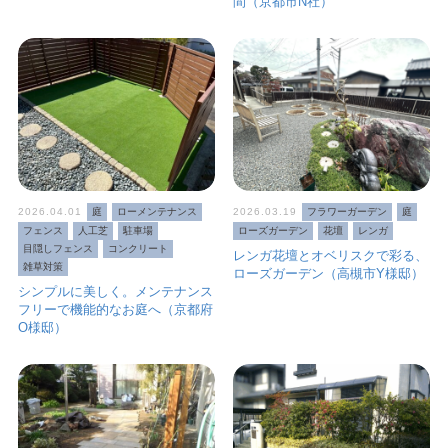
間（京都市N社）
2026.04.01
庭
ローメンテナンス
2026.03.19
フラワーガーデン
庭
フェンス
人工芝
駐車場
ローズガーデン
花壇
レンガ
目隠しフェンス
コンクリート
レンガ花壇とオベリスクで彩る、
雑草対策
ローズガーデン（高槻市Y様邸）
シンプルに美しく。メンテナンス
フリーで機能的なお庭へ（京都府
O様邸）