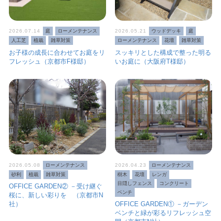
2026.07.14
庭
ローメンテナンス
2026.05.21
ウッドデッキ
庭
人工芝
植栽
雑草対策
ローメンテナンス
花壇
雑草対策
お子様の成長に合わせてお庭をリ
スッキリとした構成で整った明る
フレッシュ（京都市F様邸）
いお庭に（大阪府T様邸）
2026.05.08
ローメンテナンス
2026.04.23
ローメンテナンス
砂利
植栽
雑草対策
樹木
花壇
レンガ
目隠しフェンス
コンクリート
OFFICE GARDEN② －受け継ぐ
ベンチ
桜に、新しい彩りを （京都市N
社）
OFFICE GARDEN① －ガーデン
ベンチと緑が彩るリフレッシュ空