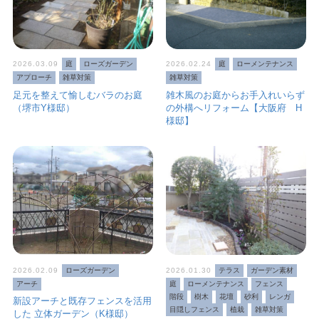
2026.03.09
庭
ローズガーデン
2026.02.24
庭
ローメンテナンス
アプローチ
雑草対策
雑草対策
足元を整えて愉しむバラのお庭
雑木風のお庭からお手入れいらず
（堺市Y様邸）
の外構へリフォーム【大阪府 H
様邸】
2026.02.09
ローズガーデン
2026.01.30
テラス
ガーデン素材
アーチ
庭
ローメンテナンス
フェンス
階段
樹木
花壇
砂利
レンガ
新設アーチと既存フェンスを活用
目隠しフェンス
植栽
雑草対策
した 立体ガーデン（K様邸）