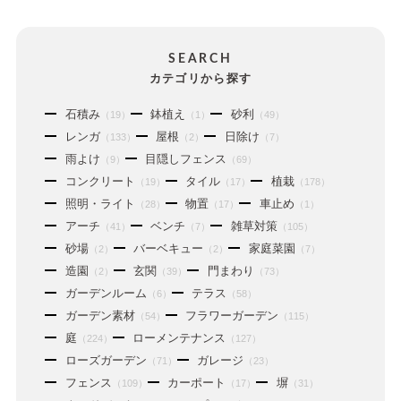
SEARCH
カテゴリから探す
石積み
鉢植え
砂利
（19）
（1）
（49）
レンガ
屋根
日除け
（133）
（2）
（7）
雨よけ
目隠しフェンス
（9）
（69）
コンクリート
タイル
植栽
（19）
（17）
（178）
照明・ライト
物置
車止め
（28）
（17）
（1）
アーチ
ベンチ
雑草対策
（41）
（7）
（105）
砂場
バーベキュー
家庭菜園
（2）
（2）
（7）
造園
玄関
門まわり
（2）
（39）
（73）
ガーデンルーム
テラス
（6）
（58）
ガーデン素材
フラワーガーデン
（54）
（115）
庭
ローメンテナンス
（224）
（127）
ローズガーデン
ガレージ
（71）
（23）
フェンス
カーポート
塀
（109）
（17）
（31）