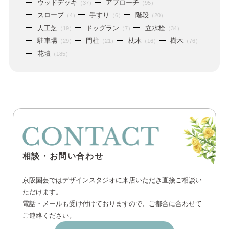
ウッドデッキ
アプローチ
（37）
（95）
スロープ
手すり
階段
（4）
（6）
（20）
人工芝
ドッグラン
立水栓
（19）
（7）
（34）
駐車場
門柱
枕木
樹木
（29）
（21）
（16）
（76）
花壇
（185）
相談・お問い合わせ
京阪園芸ではデザインスタジオに来店いただき直接ご相談い
ただけます。
電話・メールも受け付けておりますので、ご都合に合わせて
ご連絡ください。