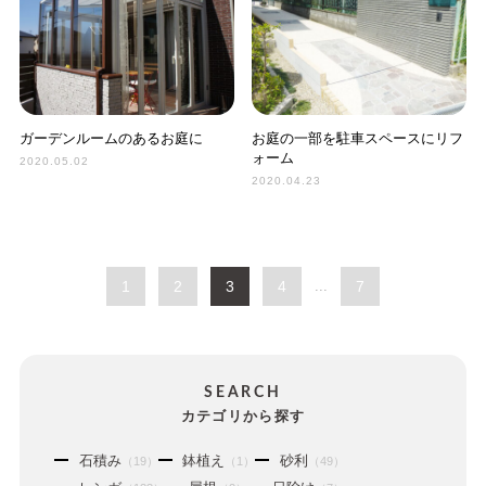
ガーデンルームのあるお庭に
お庭の一部を駐車スペースにリフ
ォーム
2020.05.02
2020.04.23
1
2
3
4
...
7
SEARCH
カテゴリから探す
石積み
鉢植え
砂利
（19）
（1）
（49）