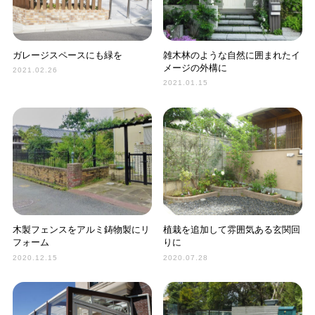
ガレージスペースにも緑を
雑木林のような自然に囲まれたイ
メージの外構に
2021.02.26
2021.01.15
木製フェンスをアルミ鋳物製にリ
植栽を追加して雰囲気ある玄関回
フォーム
りに
2020.12.15
2020.07.28