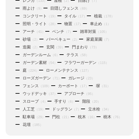
レンガ
屋根
日除け
（133）
（2）
（7）
雨よけ
目隠しフェンス
（9）
（69）
コンクリート
タイル
植栽
（19）
（17）
（178）
照明・ライト
物置
車止め
（28）
（17）
（1）
アーチ
ベンチ
雑草対策
（41）
（7）
（105）
砂場
バーベキュー
家庭菜園
（2）
（2）
（7）
造園
玄関
門まわり
（2）
（39）
（73）
ガーデンルーム
テラス
（6）
（58）
ガーデン素材
フラワーガーデン
（54）
（115）
庭
ローメンテナンス
（224）
（127）
ローズガーデン
ガレージ
（71）
（23）
フェンス
カーポート
塀
（109）
（17）
（31）
ウッドデッキ
アプローチ
（37）
（95）
スロープ
手すり
階段
（4）
（6）
（20）
人工芝
ドッグラン
立水栓
（19）
（7）
（34）
駐車場
門柱
枕木
樹木
（29）
（21）
（16）
（76）
花壇
（185）