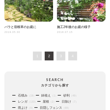
バラと宿根草のお庭に
施工2年後のお庭の様子
2019.05.30
2018.07.15
1
2
3
4
SEARCH
カテゴリから探す
石積み
鉢植え
砂利
（19）
（1）
（49）
レンガ
屋根
日除け
（133）
（2）
（7）
雨よけ
目隠しフェンス
（9）
（69）