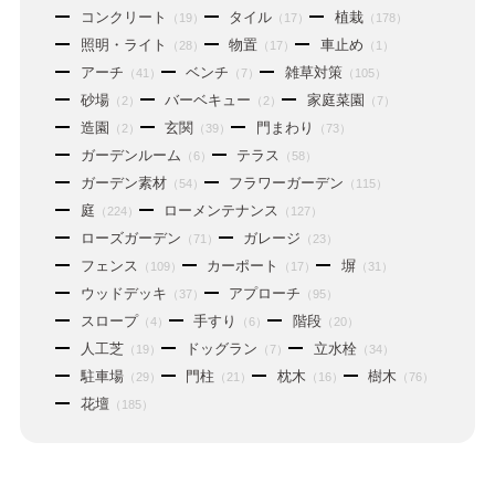
コンクリート
タイル
植栽
（19）
（17）
（178）
照明・ライト
物置
車止め
（28）
（17）
（1）
アーチ
ベンチ
雑草対策
（41）
（7）
（105）
砂場
バーベキュー
家庭菜園
（2）
（2）
（7）
造園
玄関
門まわり
（2）
（39）
（73）
ガーデンルーム
テラス
（6）
（58）
ガーデン素材
フラワーガーデン
（54）
（115）
庭
ローメンテナンス
（224）
（127）
ローズガーデン
ガレージ
（71）
（23）
フェンス
カーポート
塀
（109）
（17）
（31）
ウッドデッキ
アプローチ
（37）
（95）
スロープ
手すり
階段
（4）
（6）
（20）
人工芝
ドッグラン
立水栓
（19）
（7）
（34）
駐車場
門柱
枕木
樹木
（29）
（21）
（16）
（76）
花壇
（185）