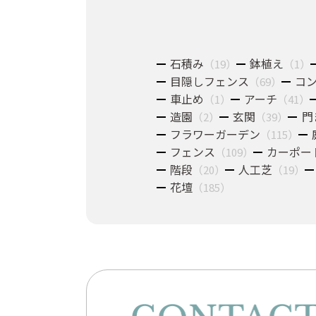
石積み
鉢植え
（19）
（1）
目隠しフェンス
コ
（69）
車止め
アーチ
（1）
（41）
造園
玄関
門
（2）
（39）
フラワーガーデン
（115）
フェンス
カーポー
（109）
階段
人工芝
（20）
（19）
花壇
（185）