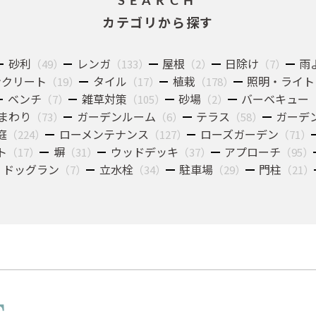
SEARCH
カテゴリから探す
砂利
レンガ
屋根
日除け
雨
（49）
（133）
（2）
（7）
ンクリート
タイル
植栽
照明・ライト
（19）
（17）
（178）
ベンチ
雑草対策
砂場
バーベキュー
（7）
（105）
（2）
まわり
ガーデンルーム
テラス
ガーデ
（73）
（6）
（58）
庭
ローメンテナンス
ローズガーデン
（224）
（127）
（71）
ト
塀
ウッドデッキ
アプローチ
（17）
（31）
（37）
（95）
ドッグラン
立水栓
駐車場
門柱
（7）
（34）
（29）
（21）