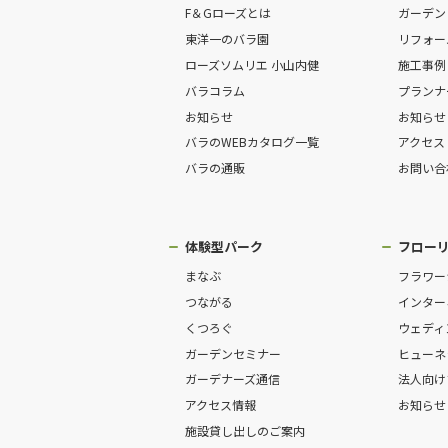
F＆Gローズとは
ガーデン
東洋一のバラ園
リフォー
ローズソムリエ 小山内健
施工事例
バラコラム
プランナ
お知らせ
お知らせ
バラのWEBカタログ一覧
アクセス
バラの通販
お問い合
体験型パーク
フロー
まなぶ
フラワー
つながる
インター
くつろぐ
ウェディ
ガーデンセミナー
ヒューネ
ガーデナーズ通信
法人向け
アクセス情報
お知らせ
施設貸し出しのご案内