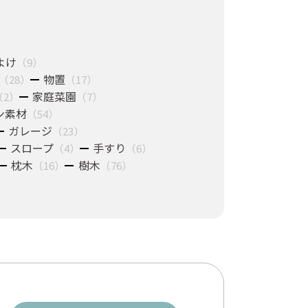
よけ
（9）
物置
（28）
（17）
家庭菜園
（2）
（7）
ン素材
（54）
ガレージ
（23）
スロープ
手すり
（4）
（6）
枕木
樹木
（16）
（76）